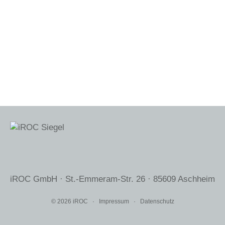
iROC GmbH · St.-Emmeram-Str. 26 · 85609 Aschheim
© 2026
iROC
·
Impressum
·
Datenschutz